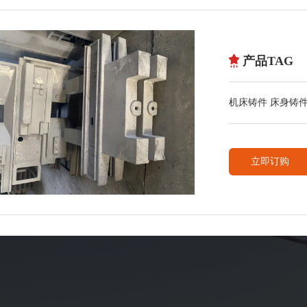
产品TAG
机床铸件 床身铸
灰铁铸件
立即订购