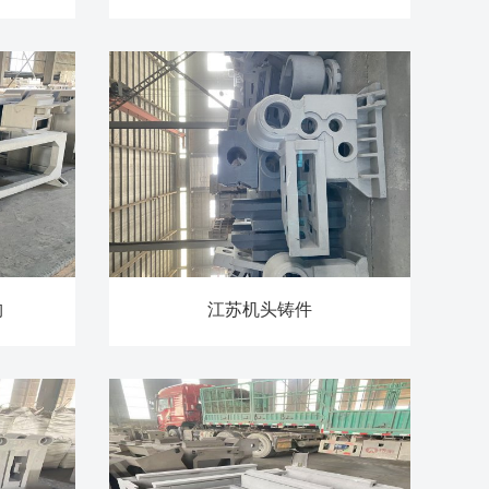
构
江苏机头铸件